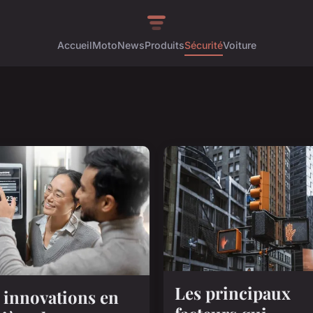
Accueil
Moto
News
Produits
Sécurité
Voiture
Les principaux
 innovations en