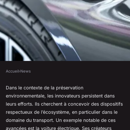
Accueil
›
News
NEWS
Voiture électrique : Quels
Dans le contexte de la préservation
environnementale, les innovateurs persistent dans
avantages environnementaux ?
leurs efforts. Ils cherchent à concevoir des dispositifs
respectueux de l’écosystème, en particulier dans le
Lucie
•
24 janvier 2024
•
2 min de lecture
domaine du transport. Un exemple notable de ces
avancées est la voiture électrique. Ses créateurs