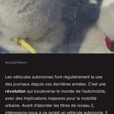
Accueil
›
News
NEWS
les actualités sur les véhicules
Les véhicules autonomes font régulièrement la une
des journaux depuis ces dernières années. C’est une
autonomes en milieu urbain
révolution
qui bouleverse le monde de l’automobile,
avec des implications majeures pour la mobilité
Lucie
•
7 janvier 2024
•
6 min de lecture
urbaine. Avant d’aborder les titres de niveau 2,
intéressons-nous à ce qu’est un véhicule autonome. Il