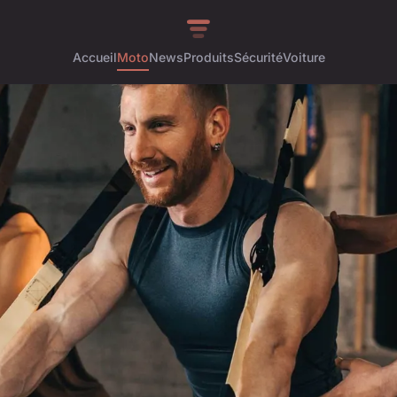
Accueil
Moto
News
Produits
Sécurité
Voiture