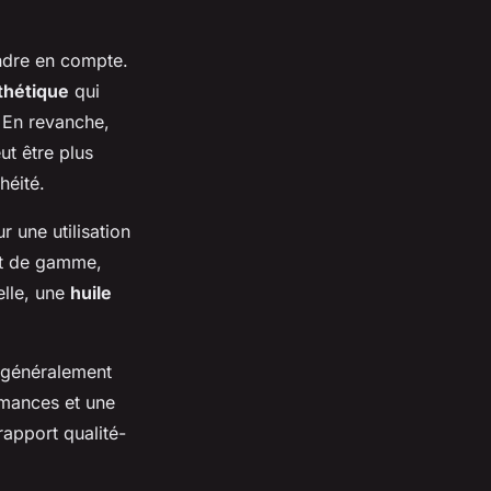
ndre en compte.
thétique
qui
. En revanche,
ut être plus
héité.
r une utilisation
aut de gamme,
elle, une
huile
t généralement
rmances et une
rapport qualité-