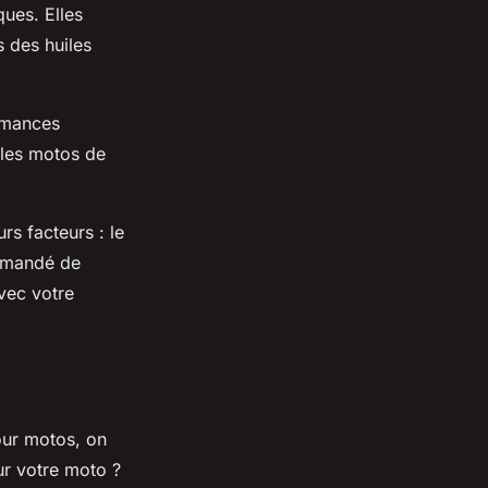
ques. Elles
s des huiles
ormances
 les motos de
rs facteurs : le
ommandé de
avec votre
ur motos, on
ur votre moto ?