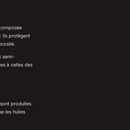
t composée
: ils protègent
scosité.
t semi-
res à celles des
 sont produites
e les huiles