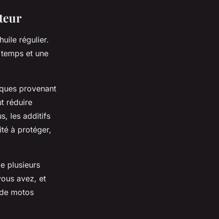
teur
uile régulier.
e temps et une
liques provenant
t réduire
, les additifs
té à protéger,
e plusieurs
vous avez, et
 de motos