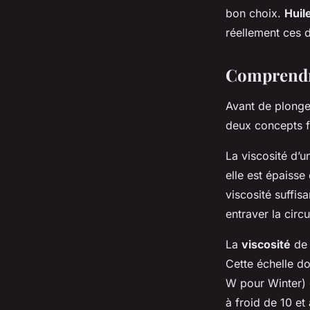
moto ?
bon choix.
Huil
réellement ces 
Pierre
•
7 janvier 2024
•
5 min de lecture
Comprendre 
Avant de plonger
deux concepts fo
La viscosité d’u
elle est épaisse
viscosité suffis
entraver la circu
La
viscosité
de 
Cette échelle do
W pour Winter) 
à froid de 10 et