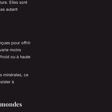
ure. Elles sont
pas autant
nçues pour offrir
 varie moins
 froid ou à haute
es minérales, ce
sister à
x mondes