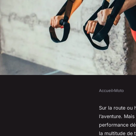
Accueil
›
Moto
MOTO
Quelles sont les dif
Sur la route ou 
l’aventure. Mais
différents types d'h
performance dép
la multitude de t